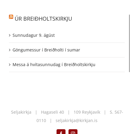
ÚR BREIÐHOLTSKIRKJU
Sunnudagur 9. ágúst
Göngumessur í Breiðholti í sumar
Messa á hvítasunnudag í Breiðholtskirkju
Seljakirkja | Hagaseli 40 | 109 Reykjavík | S.
567-
0110
|
seljakirkja@kirkjan.is