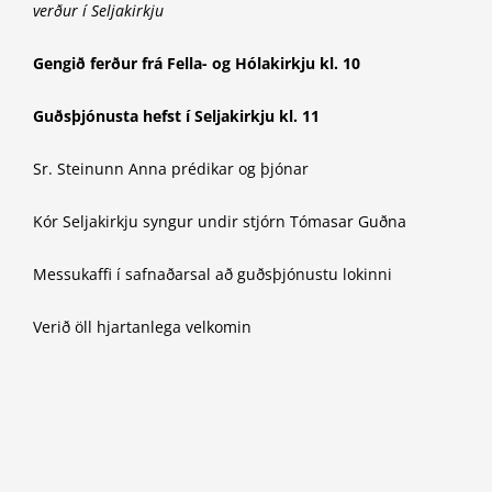
verður í Seljakirkju
Gengið ferður frá
Fella- og Hólakirkju kl. 10
Guðsþjónusta hefst í
Seljakirkju kl. 11
Sr. Steinunn Anna prédikar og þjónar
Kór Seljakirkju syngur undir stjórn Tómasar Guðna
Messukaffi í safnaðarsal að guðsþjónustu lokinni
Verið öll hjartanlega velkomin