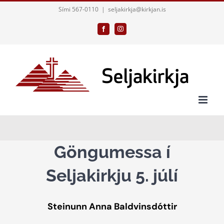
Skip
Sími 567-0110
|
seljakirkja@kirkjan.is
to
Facebook
Instagram
content
Göngumessa í
Seljakirkju 5. júlí
Steinunn Anna Baldvinsdóttir