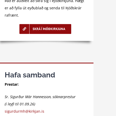
Það er auðvelt að skrá sig í Þjóðkirkjuna. Hægt
er að fylla út eyðublað og senda til Þjóðskrár
rafrænt.
SKRÁ Í ÞJÓÐKIRKJUNA
Hafa samband
Prestar:
Sr. Sigurður Már Hannesson, sóknarprestur
(í leyfi til 01.09.26)
sigurdurmh@kirkjan.is