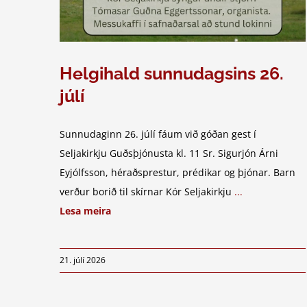
Helgihald sunnudagsins 26.
júlí
Sunnudaginn 26. júlí fáum við góðan gest í
Seljakirkju Guðsþjónusta kl. 11 Sr. Sigurjón Árni
Eyjólfsson, héraðsprestur, prédikar og þjónar. Barn
verður borið til skírnar Kór Seljakirkju
...
Lesa meira
21. júlí 2026