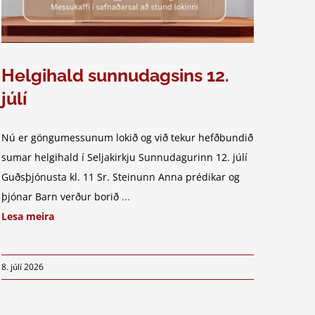
Helgihald sunnudagsins 12.
júlí
Nú er göngumessunum lokið og við tekur hefðbundið
sumar helgihald í Seljakirkju Sunnudagurinn 12. júlí
Guðsþjónusta kl. 11 Sr. Steinunn Anna prédikar og
þjónar Barn verður borið
...
Lesa meira
8. júlí 2026