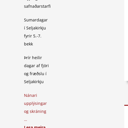
safnaðarstarfi
Sumardagar
í Seljakirkju
fyrir 5.-7.
bekk
Þrír heilir
dagar af fjöri
og fræðslu í
Seljakirkju
Nánari
upplýsingar
og skráning
…
Lesa meira