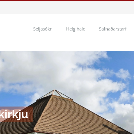
Seljasókn
Helgihald
Safnaðarstarf
kirkju