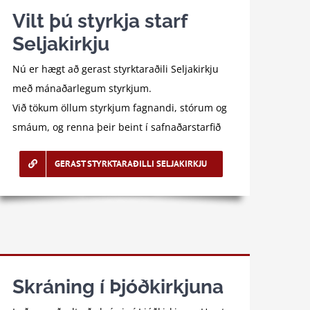
Vilt þú styrkja starf
Seljakirkju
Nú er hægt að gerast styrktaraðili Seljakirkju
með mánaðarlegum styrkjum.
Við tökum öllum styrkjum fagnandi, stórum og
smáum, og renna þeir beint í safnaðarstarfið
GERAST STYRKTARAÐILLI SELJAKIRKJU
Skráning í Þjóðkirkjuna