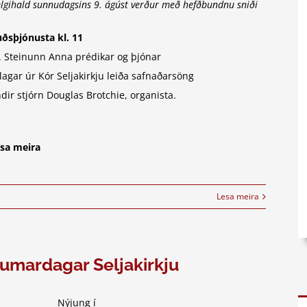
lgihald sunnudagsins 9. ágúst verður með hefðbundnu sniði
ðsþjónusta kl. 11
. Steinunn Anna prédikar og þjónar
lagar úr Kór Seljakirkju leiða safnaðarsöng
dir stjórn Douglas Brotchie, organista.
sa meira
Lesa meira
umardagar Seljakirkju
Nýjung í