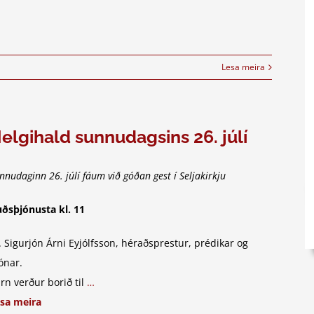
Lesa meira
elgihald sunnudagsins 26. júlí
nnudaginn 26. júlí fáum við góðan gest í Seljakirkju
ðsþjónusta kl. 11
. Sigurjón Árni Eyjólfsson, héraðsprestur, prédikar og
ónar.
rn verður borið til
…
sa meira