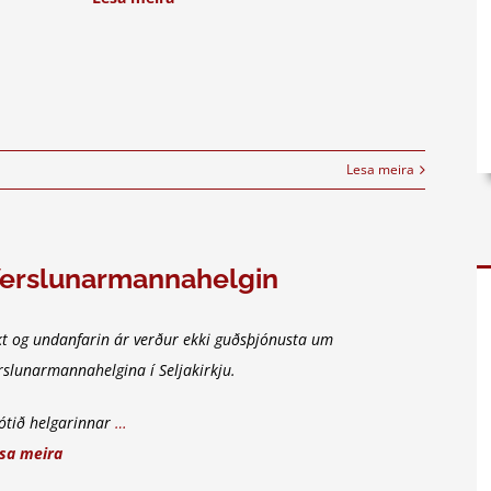
Lesa meira
erslunarmannahelgin
kt og undanfarin ár verður ekki guðsþjónusta um
rslunarmannahelgina í Seljakirkju.
ótið helgarinnar
…
sa meira