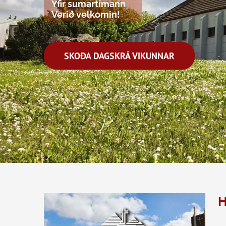
Yfir sumartímann
Verið velkomin!
SKOÐA DAGSKRÁ VIKUNNAR
H