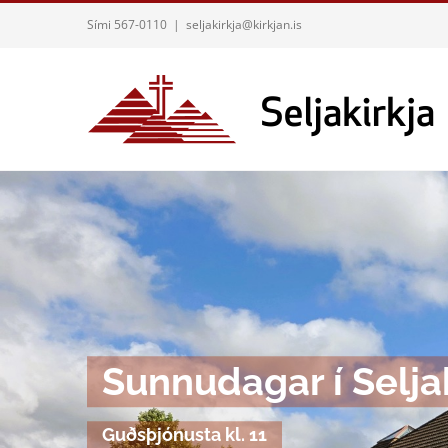
Skip
Sími 567-0110
|
seljakirkja@kirkjan.is
to
content
Sunnudagar í Selja
Guðsþjónusta kl. 11