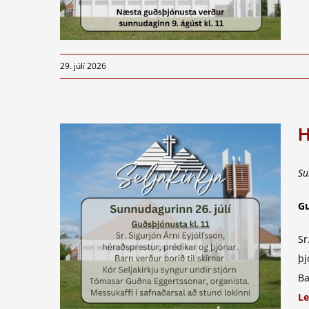
29. júlí 2026
H
Su
Gu
Sr
þj
Ba
Le