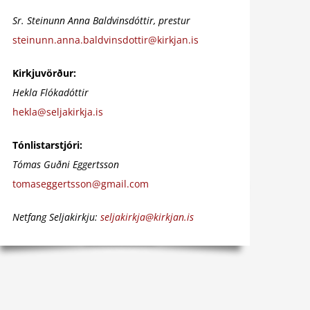
Sr. Steinunn Anna Baldvinsdóttir, p
restur
steinunn.anna.baldvinsdottir@kirkjan.is
Kirkjuvörður:
Hekla Flókadóttir
hekla@seljakirkja.is
Tónlistarstjóri:
Tómas Guðni Eggertsson
tomaseggertsson@gmail.com
Netfang Seljakirkju:
seljakirkja@kirkjan.is