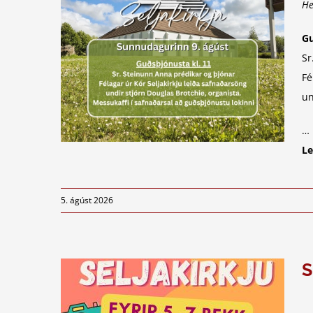
He
Gu
Sr
Fé
un
…
Le
5. ágúst 2026
S