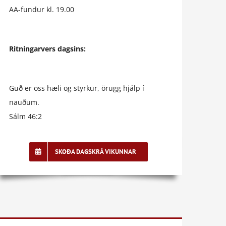
AA-fundur kl. 19.00
Ritningarvers dagsins:
Guð er oss hæli og styrkur, örugg hjálp í
nauðum.
Sálm 46:2
SKOÐA DAGSKRÁ VIKUNNAR