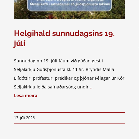
Helgihald sunnudagsins 19.
júlí
Sunnudaginn 19. júlí fáum við góðan gest í
Seljakirkju Guðsþjónusta kl. 11 Sr. Bryndís Malla
Elídóttir, prófastur, prédikar og þjónar Félagar úr Kór
Seljakirkju leiða safnaðarsöng undir
...
Lesa meira
13. júlí 2026