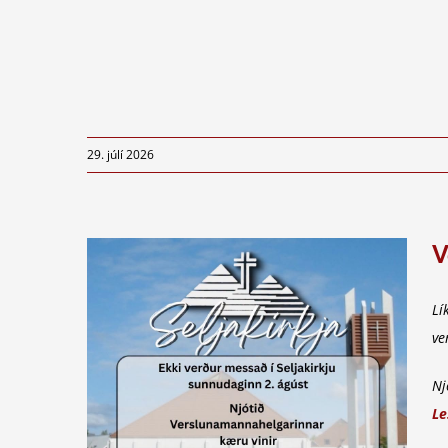
29. júlí 2026
V
Lí
ve
Nj
Le