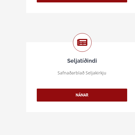
Seljatíðindi
Safnaðarblað Seljakirkju
NÁNAR