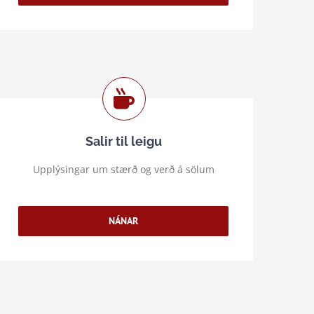
Salir til leigu
Upplýsingar um stærð og verð á sölum
NÁNAR