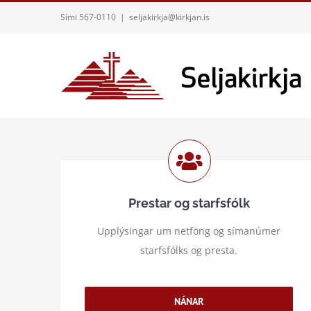
Skip
Sími 567-0110
|
seljakirkja@kirkjan.is
to
content
Prestar og starfsfólk
Upplýsingar um netföng og símanúmer
starfsfólks og presta.
NÁNAR