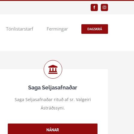
Facebook
Instagram
Tónlistarstarf
Fermingar
DAGSKRÁ
Saga Seljasafnaðar
Saga Seljasafnaðar rituð af sr. Valgeiri
Ástráðssyni.
NÁNAR