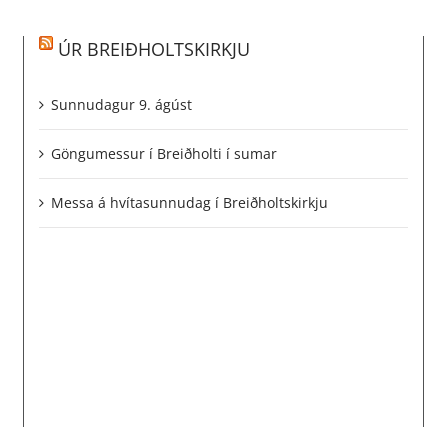
ÚR BREIÐHOLTSKIRKJU
Sunnudagur 9. ágúst
Göngumessur í Breiðholti í sumar
Messa á hvítasunnudag í Breiðholtskirkju