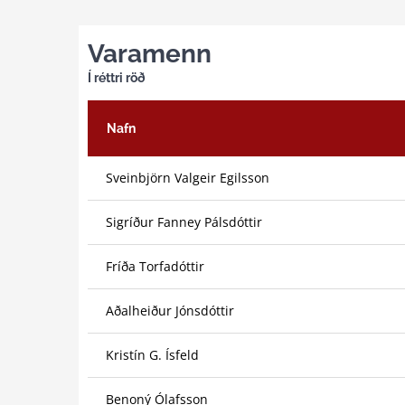
Varamenn
Í réttri röð
Nafn
Sveinbjörn Valgeir Egilsson
Sigríður Fanney Pálsdóttir
Fríða Torfadóttir
Aðalheiður Jónsdóttir
Kristín G. Ísfeld
Benoný Ólafsson