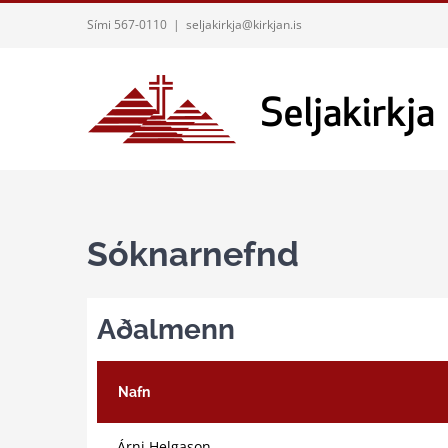
Skip
Sími 567-0110
|
seljakirkja@kirkjan.is
to
content
Sóknarnefnd
Aðalmenn
Nafn
Árni Helgason