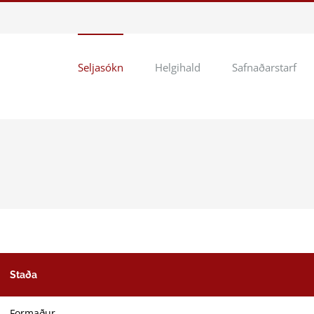
Seljasókn
Helgihald
Safnaðarstarf
Staða
Formaður