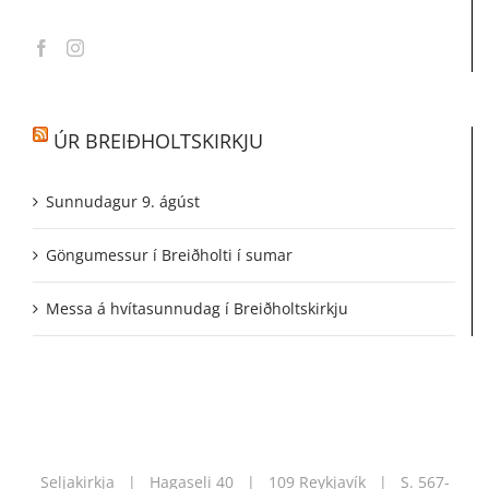
ÚR BREIÐHOLTSKIRKJU
Sunnudagur 9. ágúst
Göngumessur í Breiðholti í sumar
Messa á hvítasunnudag í Breiðholtskirkju
Seljakirkja | Hagaseli 40 | 109 Reykjavík | S.
567-