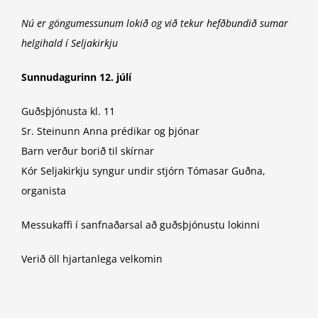
Nú er göngumessunum lokið og við tekur hefðbundið sumar
helgihald í Seljakirkju
Sunnudagurinn 12. júlí
Guðsþjónusta kl. 11
Sr. Steinunn Anna prédikar og þjónar
Barn verður borið til skírnar
Kór Seljakirkju syngur undir stjórn Tómasar Guðna,
organista
Messukaffi í sanfnaðarsal að guðsþjónustu lokinni
Verið öll hjartanlega velkomin