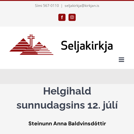
Skip
Sími 567-0110
|
seljakirkja@kirkjan.is
to
Facebook
Instagram
content
Helgihald
sunnudagsins 12. júlí
Steinunn Anna Baldvinsdóttir