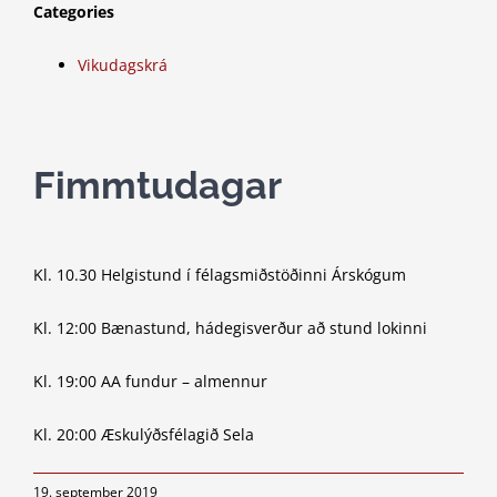
Categories
Vikudagskrá
Fimmtudagar
Kl. 10.30 Helgistund í félagsmiðstöðinni Árskógum
Kl. 12:00 Bænastund, hádegisverður að stund lokinni
Kl. 19:00 AA fundur – almennur
Kl. 20:00 Æskulýðsfélagið Sela
19. september 2019