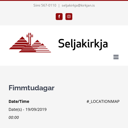
Skip
Sími 567-0110
|
seljakirkja@kirkjan.is
to
Facebook
Instagram
content
Fimmtudagar
Date/Time
#_LOCATIONMAP
Date(s) - 19/09/2019
00:00