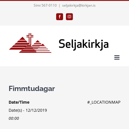
Skip
Sími 567-0110
|
seljakirkja@kirkjan.is
to
Facebook
Instagram
content
Fimmtudagar
Date/Time
#_LOCATIONMAP
Date(s) - 12/12/2019
00:00