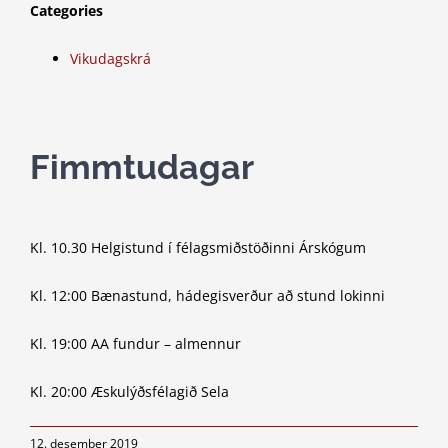
Categories
Vikudagskrá
Fimmtudagar
Kl. 10.30 Helgistund í félagsmiðstöðinni Árskógum
Kl. 12:00 Bænastund, hádegisverður að stund lokinni
Kl. 19:00 AA fundur – almennur
Kl. 20:00 Æskulýðsfélagið Sela
12. desember 2019