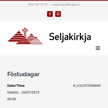
Skip
Sími 567-0110
|
seljakirkja@kirkjan.is
to
Facebook
Instagram
content
Föstudagar
Date/Time
#_LOCATIONMAP
Date(s) - 26/07/2019
00:00