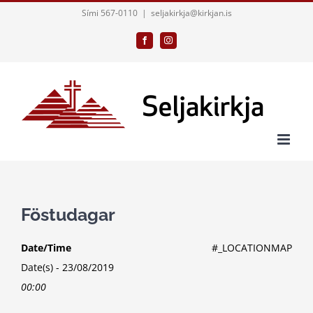
Skip
Sími 567-0110
|
seljakirkja@kirkjan.is
to
Facebook
Instagram
content
Föstudagar
Date/Time
#_LOCATIONMAP
Date(s) - 23/08/2019
00:00