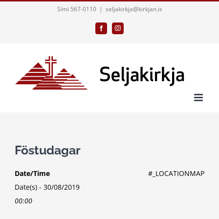
Skip
Sími 567-0110
|
seljakirkja@kirkjan.is
to
Facebook
Instagram
content
Föstudagar
Date/Time
#_LOCATIONMAP
Date(s) - 30/08/2019
00:00