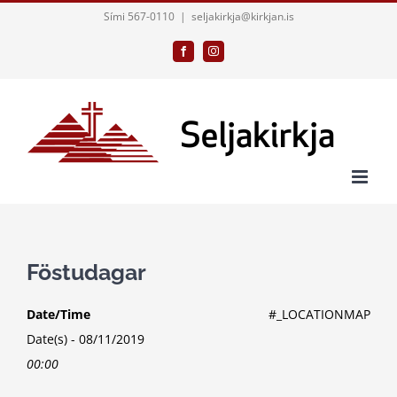
Skip
Sími 567-0110
|
seljakirkja@kirkjan.is
to
Facebook
Instagram
content
Föstudagar
Date/Time
#_LOCATIONMAP
Date(s) - 08/11/2019
00:00