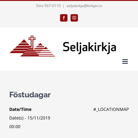
Skip
Sími 567-0110
|
seljakirkja@kirkjan.is
to
Facebook
Instagram
content
Föstudagar
Date/Time
#_LOCATIONMAP
Date(s) - 15/11/2019
00:00