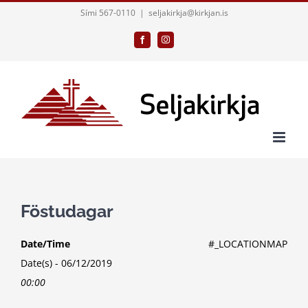
Skip
Sími 567-0110
|
seljakirkja@kirkjan.is
to
Facebook
Instagram
content
Föstudagar
Date/Time
#_LOCATIONMAP
Date(s) - 06/12/2019
00:00