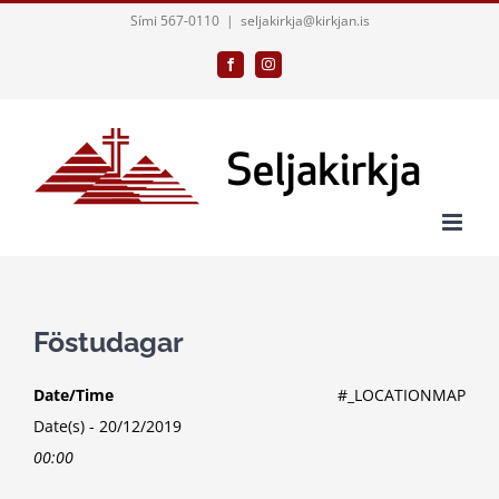
Skip
Sími 567-0110
|
seljakirkja@kirkjan.is
to
Facebook
Instagram
content
Föstudagar
Date/Time
#_LOCATIONMAP
Date(s) - 20/12/2019
00:00