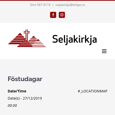
Skip
Sími 567-0110
|
seljakirkja@kirkjan.is
to
Facebook
Instagram
content
Föstudagar
Date/Time
#_LOCATIONMAP
Date(s) - 27/12/2019
00:00