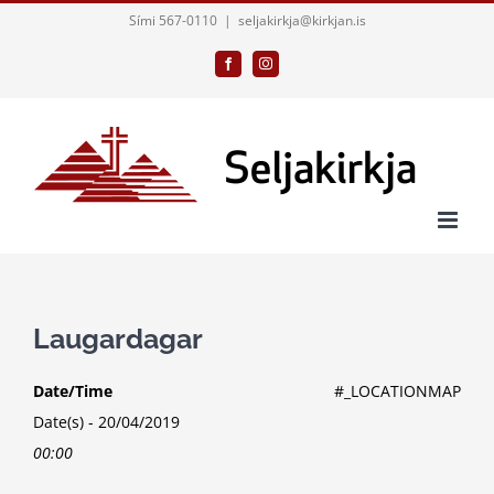
Skip
Sími 567-0110
|
seljakirkja@kirkjan.is
to
Facebook
Instagram
content
Laugardagar
Date/Time
#_LOCATIONMAP
Date(s) - 20/04/2019
00:00