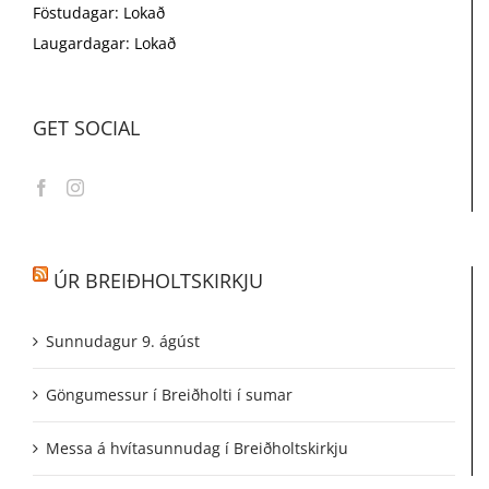
Föstudagar: Lokað
Laugardagar: Lokað
GET SOCIAL
ÚR BREIÐHOLTSKIRKJU
Sunnudagur 9. ágúst
Göngumessur í Breiðholti í sumar
Messa á hvítasunnudag í Breiðholtskirkju