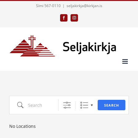
Skip
Sími 567-0110
|
seljakirkja@kirkjan.is
to
Facebook
Instagram
content
Search
SEARCH
No Locations