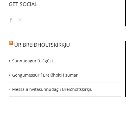
GET SOCIAL
ÚR BREIÐHOLTSKIRKJU
Sunnudagur 9. ágúst
Göngumessur í Breiðholti í sumar
Messa á hvítasunnudag í Breiðholtskirkju