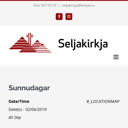
Skip
Sími 567-0110
|
seljakirkja@kirkjan.is
to
Facebook
Instagram
content
Sunnudagar
Date/Time
#_LOCATIONMAP
Date(s) - 02/06/2019
All Day