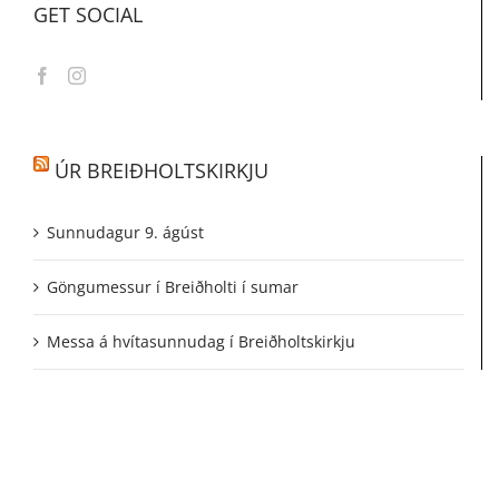
GET SOCIAL
ÚR BREIÐHOLTSKIRKJU
Sunnudagur 9. ágúst
Göngumessur í Breiðholti í sumar
Messa á hvítasunnudag í Breiðholtskirkju