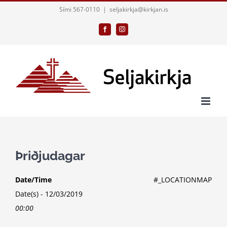
Skip
Sími 567-0110
|
seljakirkja@kirkjan.is
to
Facebook
Instagram
content
Þriðjudagar
Date/Time
#_LOCATIONMAP
Date(s) - 12/03/2019
00:00