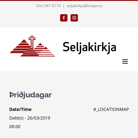
Skip
Sími 567-0110
|
seljakirkja@kirkjan.is
to
Facebook
Instagram
content
Þriðjudagar
Date/Time
#_LOCATIONMAP
Date(s) - 26/03/2019
00:00