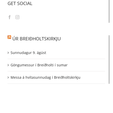
GET SOCIAL
ÚR BREIÐHOLTSKIRKJU
Sunnudagur 9. ágúst
Göngumessur í Breiðholti í sumar
Messa á hvítasunnudag í Breiðholtskirkju