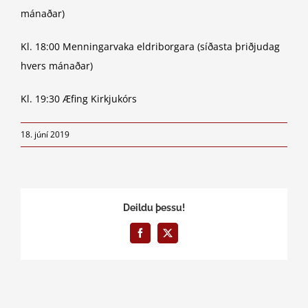
mánaðar)
Kl. 18:00 Menningarvaka eldriborgara (síðasta þriðjudag
hvers mánaðar)
Kl. 19:30 Æfing Kirkjukórs
18. júní 2019
Deildu þessu!
Facebook
X