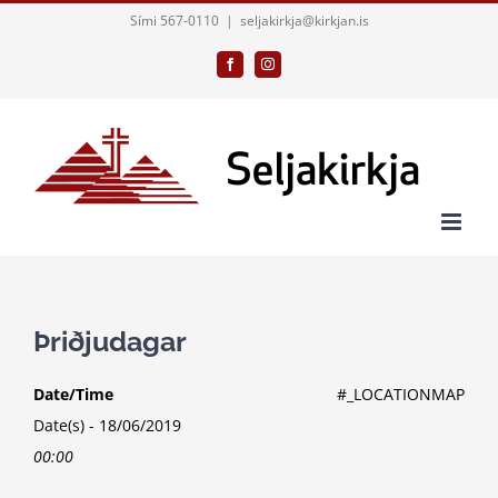
Skip
Sími 567-0110
|
seljakirkja@kirkjan.is
to
Facebook
Instagram
content
Þriðjudagar
Date/Time
#_LOCATIONMAP
Date(s) - 18/06/2019
00:00