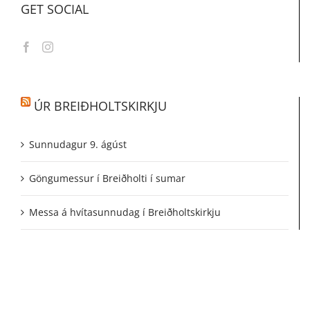
GET SOCIAL
ÚR BREIÐHOLTSKIRKJU
Sunnudagur 9. ágúst
Göngumessur í Breiðholti í sumar
Messa á hvítasunnudag í Breiðholtskirkju