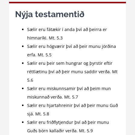
Nýja testamentið
Sælir eru fátækir í anda því að þeirra er
himnaríki. Mt. 5.3
Sælir eru hógværir því að þeir munu jörðina
erfa. Mt. 5.5
Sælir eru þeir sem hungrar og þyrstir eftir
réttlætinu því að þeir munu saddir verða. Mt
5.6
Sælir eru miskunnsamir því að þeim mun
miskunnað verða. Mt. 5.7
Sælir eru hjartahreinir því að þeir munu Guð
sjá. Mt. 5.8
Sælir eru friðflytjendur því að þeir munu
Guðs börn kallaðir verða. Mt. 5.9