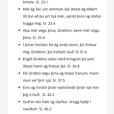
bresta. Sl. 23.1
Þótt ég fari um dimman dal óttast ég ekkert
illt því að þú ert hjá mér, sproti þinn og stafur
hugga mig. Sl. 23.4
Vísa mér vegu þína, Drottinn, kenn mér stigu
þína. Sl. 25.4
Í þínar hendur fel ég anda minn, þú frelsar
mig, Drottinn, þú trúfasti Guð. Sl 31.6
Engill Drottins setur vörð kringum þá sem
óttast hann og frelsar þá. Sl. 34.8
Fel Drottni vegu þína og treyst honum, hann
mun vel fyrir sjá. Sl. 37.5
Eins og hindin þráir vatnslindir þráir sál mín
þig ó Guð. Sl. 42.2
Guð er oss hæli og styrkur, örugg hjálp í
nauðum. Sl. 46.2