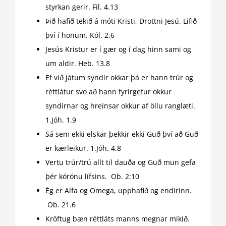
styrkan gerir. Fil. 4.13
Þið hafið tekið á móti Kristi, Drottni Jesú. Lifið
því í honum. Kól. 2.6
Jesús Kristur er í gær og í dag hinn sami og
um aldir. Heb. 13.8
Ef við játum syndir okkar þá er hann trúr og
réttlátur svo að hann fyrirgefur okkur
syndirnar og hreinsar okkur af öllu ranglæti.
1.Jóh. 1.9
Sá sem ekki elskar þekkir ekki Guð því að Guð
er kærleikur. 1.Jóh. 4.8
Vertu trúr/trú allt til dauða og Guð mun gefa
þér kórónu lífsins. Ob. 2:10
Ég er Alfa og Omega, upphafið og endirinn.
Ob. 21.6
Kröftug bæn réttláts manns megnar mikið.