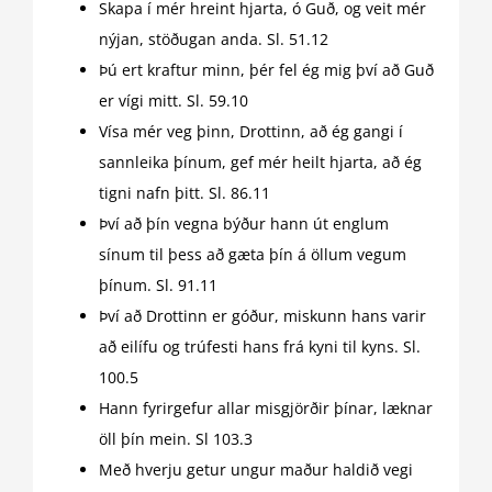
Skapa í mér hreint hjarta, ó Guð, og veit mér
nýjan, stöðugan anda. Sl. 51.12
Þú ert kraftur minn, þér fel ég mig því að Guð
er vígi mitt. Sl. 59.10
Vísa mér veg þinn, Drottinn, að ég gangi í
sannleika þínum, gef mér heilt hjarta, að ég
tigni nafn þitt. Sl. 86.11
Því að þín vegna býður hann út englum
sínum til þess að gæta þín á öllum vegum
þínum. Sl. 91.11
Því að Drottinn er góður, miskunn hans varir
að eilífu og trúfesti hans frá kyni til kyns. Sl.
100.5
Hann fyrirgefur allar misgjörðir þínar, læknar
öll þín mein. Sl 103.3
Með hverju getur ungur maður haldið vegi