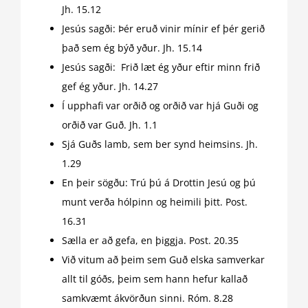
Jh. 15.12
Jesús sagði: Þér eruð vinir mínir ef þér gerið
það sem ég býð yður. Jh. 15.14
Jesús sagði: Frið læt ég yður eftir minn frið
gef ég yður. Jh. 14.27
Í upphafi var orðið og orðið var hjá Guði og
orðið var Guð. Jh. 1.1
Sjá Guðs lamb, sem ber synd heimsins. Jh.
1.29
En þeir sögðu: Trú þú á Drottin Jesú og þú
munt verða hólpinn og heimili þitt. Post.
16.31
Sælla er að gefa, en þiggja. Post. 20.35
Við vitum að þeim sem Guð elska samverkar
allt til góðs, þeim sem hann hefur kallað
samkvæmt ákvörðun sinni. Róm. 8.28