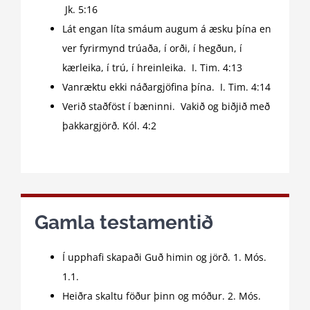
Jk. 5:16
Lát engan líta smáum augum á æsku þína en
ver fyrirmynd trúaða, í orði, í hegðun, í
kærleika, í trú, í hreinleika. I. Tim. 4:13
Vanræktu ekki náðargjöfina þína. I. Tim. 4:14
Verið staðföst í bæninni. Vakið og biðjið með
þakkargjörð. Kól. 4:2
Gamla testamentið
Í upphafi skapaði Guð himin og jörð. 1. Mós.
1.1.
Heiðra skaltu föður þinn og móður. 2. Mós.