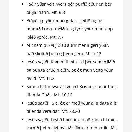
Faðir yðar veit hvers þér þurfið áður en þér
biðjið hann. Mt. 6.8
Biðjið, og yður mun gefast, leitið og þér
munuð finna, knýið á og fyrir yður mun upp
lokið verða. Mt. 7.7
Allt sem þið viljið að aðrir menn geri yður,
það skuluð þér og þeim gera. Mt. 7.12
Jesús sagði: Komið til mín, öll þér sem erfiðið
og þunga eruð hlaðin, og ég mun veita yður
hvíld. Mt. 11.2
Símon Pétur svarar: Þú ert Kristur, sonur hins
lifanda Guðs. Mt. 16.16
Jesús sagði: Sjá, ég er með yður alla daga allt
til enda veraldar. Mt. 28.20
Jesús sagði: Leyfið börnunum að koma til mín,
varnið þeim eigi því að slíkra er himnaríki. Mt.