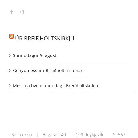
ÚR BREIÐHOLTSKIRKJU
Sunnudagur 9. ágúst
Göngumessur í Breiðholti í sumar
Messa á hvítasunnudag í Breiðholtskirkju
Seljakirkja | Hagaseli 40 | 109 Reykjavík | S.
567-