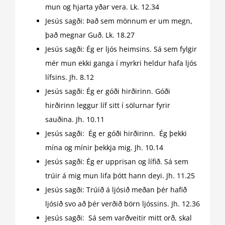
mun og hjarta yðar vera. Lk. 12.34
Jesús sagði: Það sem mönnum er um megn,
það megnar Guð. Lk. 18.27
Jesús sagði: Ég er ljós heimsins. Sá sem fylgir
mér mun ekki ganga í myrkri heldur hafa ljós
lífsins. Jh. 8.12
Jesús sagði: Ég er góði hirðirinn. Góði
hirðirinn leggur líf sitt í sölurnar fyrir
sauðina. Jh. 10.11
Jesús sagði: Ég er góði hirðirinn. Ég þekki
mína og mínir þekkja mig. Jh. 10.14
Jesús sagði: Ég er upprisan og lífið. Sá sem
trúir á mig mun lifa þótt hann deyi. Jh. 11.25
Jesús sagði: Trúið á ljósið meðan þér hafið
ljósið svo að þér verðið börn ljóssins. Jh. 12.36
Jesús sagði: Sá sem varðveitir mitt orð, skal