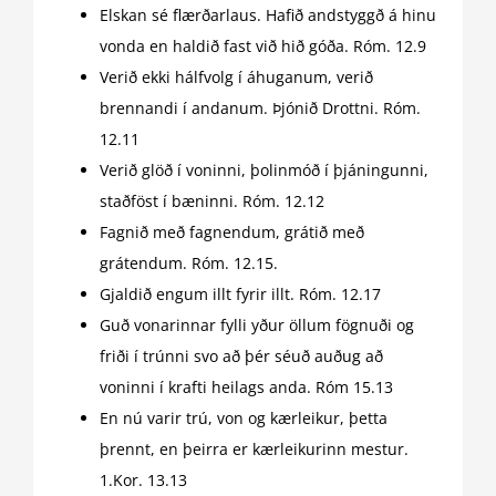
Elskan sé flærðarlaus. Hafið andstyggð á hinu
vonda en haldið fast við hið góða. Róm. 12.9
Verið ekki hálfvolg í áhuganum, verið
brennandi í andanum. Þjónið Drottni. Róm.
12.11
Verið glöð í voninni, þolinmóð í þjáningunni,
staðföst í bæninni. Róm. 12.12
Fagnið með fagnendum, grátið með
grátendum. Róm. 12.15.
Gjaldið engum illt fyrir illt. Róm. 12.17
Guð vonarinnar fylli yður öllum fögnuði og
friði í trúnni svo að þér séuð auðug að
voninni í krafti heilags anda. Róm 15.13
En nú varir trú, von og kærleikur, þetta
þrennt, en þeirra er kærleikurinn mestur.
1.Kor. 13.13