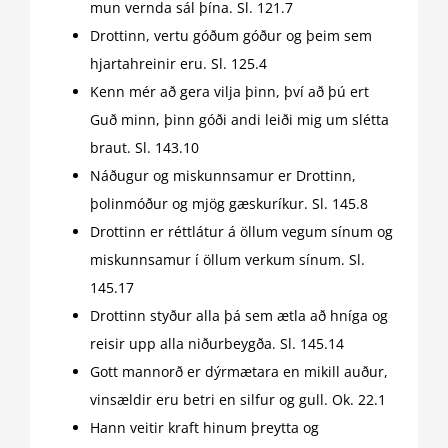
mun vernda sál þína. Sl. 121.7
Drottinn, vertu góðum góður og þeim sem
hjartahreinir eru. Sl. 125.4
Kenn mér að gera vilja þinn, því að þú ert
Guð minn, þinn góði andi leiði mig um slétta
braut. Sl. 143.10
Náðugur og miskunnsamur er Drottinn,
þolinmóður og mjög gæskuríkur. Sl. 145.8
Drottinn er réttlátur á öllum vegum sínum og
miskunnsamur í öllum verkum sínum. Sl.
145.17
Drottinn styður alla þá sem ætla að hníga og
reisir upp alla niðurbeygða. Sl. 145.14
Gott mannorð er dýrmætara en mikill auður,
vinsældir eru betri en silfur og gull. Ok. 22.1
Hann veitir kraft hinum þreytta og