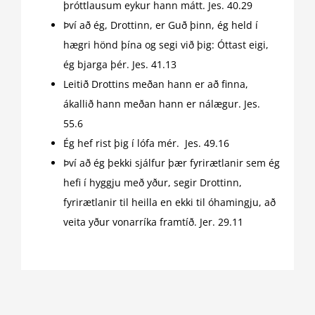
þróttlausum eykur hann mátt. Jes. 40.29
Því að ég, Drottinn, er Guð þinn, ég held í
hægri hönd þína og segi við þig: Óttast eigi,
ég bjarga þér. Jes. 41.13
Leitið Drottins meðan hann er að finna,
ákallið hann meðan hann er nálægur. Jes.
55.6
Ég hef rist þig í lófa mér. Jes. 49.16
Því að ég þekki sjálfur þær fyrirætlanir sem ég
hefi í hyggju með yður, segir Drottinn,
fyrirætlanir til heilla en ekki til óhamingju, að
veita yður vonarríka framtíð. Jer. 29.11