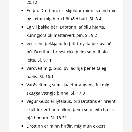
20.12
En þú, Drottinn, ert skjöldur minn, sæmd mín
og lætur mig bera höfuðið hátt. Sl. 3.4
Ég vil þakka þér, Drottinn, af öllu hjarta,
kunngjöra öll máttarverk þín. Sl. 9.2
Þeir sem þekkja nafn þitt treysta þér því að
þú, Drottinn, bregst ekki þeim sem til þín
leita. Sl. 9.11
Varðveit mig, Guð, því að hjá þér leita ég
hælis. Sl. 16.1
Varðveit mig sem sjáaldur augans, fel mig í
skugga vængja þinna. Sl. 17.8
Vegur Guðs er lýtalaus, orð Drottins er hreint,
skjöldur er hann öllum þeim sem leita hælis
hjá honum. Sl. 18.31.
Drottinn er minn hirðir, mig mun ekkert