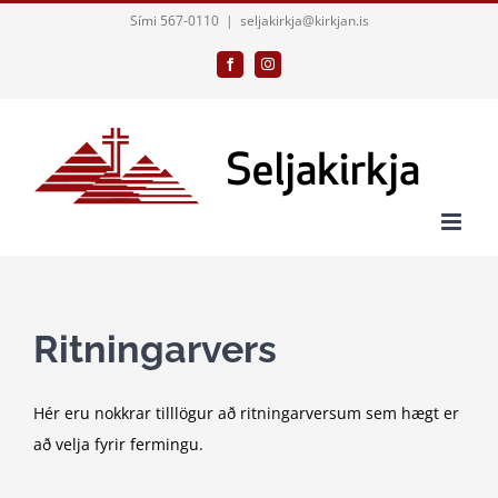
Skip
Sími 567-0110
|
seljakirkja@kirkjan.is
to
Facebook
Instagram
content
Ritningarvers
Hér eru nokkrar tilllögur að ritningarversum sem hægt er
að velja fyrir fermingu.