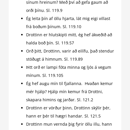
sínum hreinum? Með því að gefa gaum að
orði þínu. Sl. 119.9
Ég leita þín af öllu hjarta, lát mig eigi villast
frá boðum þínum. Sl. 119.10
Drottinn er hlutskipti mitt, ég hef ákveðið að
halda boð þín. Sl. 119.57
Orð þitt, Drottinn, varir að eilífu, það stendur
stöðugt á himnum. Sl. 119.89
Þitt orð er lampi fóta minna og ljós á vegum
mínum. Sl. 119.105
Ég hef augu mín til fjallanna. Hvaðan kemur
mér hjálp? Hjálp mín kemur frá Drottni,
skapara himins og jarðar. Sl. 121.2
Drottinn er vörður þinn, Drottinn skýlir þér,
hann er þér til hægri handar. Sl. 121.5
Drottinn mun vernda þig fyrir öllu illu, hann