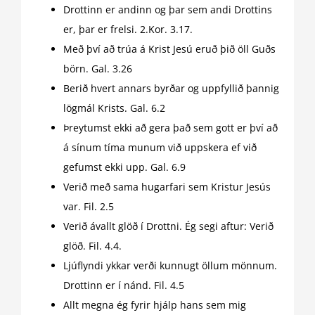
Drottinn er andinn og þar sem andi Drottins
er, þar er frelsi. 2.Kor. 3.17.
Með því að trúa á Krist Jesú eruð þið öll Guðs
börn. Gal. 3.26
Berið hvert annars byrðar og uppfyllið þannig
lögmál Krists. Gal. 6.2
Þreytumst ekki að gera það sem gott er því að
á sínum tíma munum við uppskera ef við
gefumst ekki upp. Gal. 6.9
Verið með sama hugarfari sem Kristur Jesús
var. Fil. 2.5
Verið ávallt glöð í Drottni. Ég segi aftur: Verið
glöð. Fil. 4.4.
Ljúflyndi ykkar verði kunnugt öllum mönnum.
Drottinn er í nánd. Fil. 4.5
Allt megna ég fyrir hjálp hans sem mig