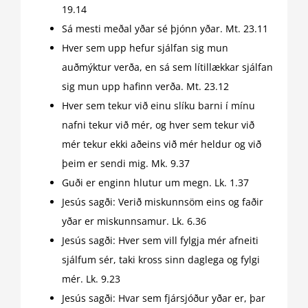
19.14
Sá mesti meðal yðar sé þjónn yðar. Mt. 23.11
Hver sem upp hefur sjálfan sig mun
auðmýktur verða, en sá sem lítillækkar sjálfan
sig mun upp hafinn verða. Mt. 23.12
Hver sem tekur við einu slíku barni í mínu
nafni tekur við mér, og hver sem tekur við
mér tekur ekki aðeins við mér heldur og við
þeim er sendi mig. Mk. 9.37
Guði er enginn hlutur um megn. Lk. 1.37
Jesús sagði: Verið miskunnsöm eins og faðir
yðar er miskunnsamur. Lk. 6.36
Jesús sagði: Hver sem vill fylgja mér afneiti
sjálfum sér, taki kross sinn daglega og fylgi
mér. Lk. 9.23
Jesús sagði: Hvar sem fjársjóður yðar er, þar