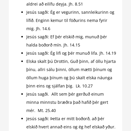
aldrei að eilífu deyja. Jh. 8.51
Jesús sagði: Ég er vegurinn, sannleikurinn og
lífið. Enginn kemur til föðurins nema fyrir
mig. Jh. 14.6
Jesús sagði: Ef þér elskið mig, munuð þér
halda boðorð mín. Jh. 14.15
Jesús sagði: Ég lifi og þér munuð lifa. Jh. 14.19
Elska skalt þú Drottin, Guð þinn, af öllu hjarta
þínu, allri sálu þinni, öllum mætti þínum og
öllum huga þínum og þú skalt elska náunga
þinn eins og sjálfan þig. Lk. 10.27
Jesús sagði. Allt sem þér gerðuð einum
minna minnstu bræðra það hafið þér gert
mér. Mt. 25.40
Jesús sagði: Þetta er mitt boðorð, að þér
elskið hvert annað eins og ég hef elskað yður.