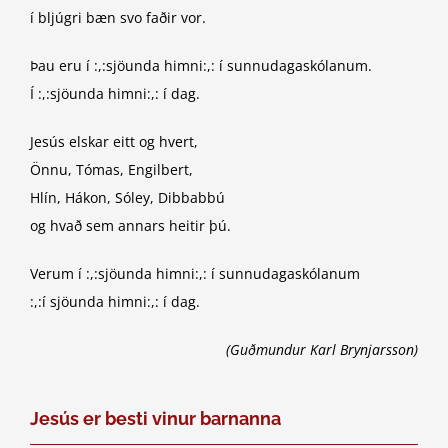
í bljúgri bæn svo faðir vor.
Þau eru í :,:sjöunda himni:,: í sunnudagaskólanum.
Í :,:sjöunda himni:,: í dag.
Jesús elskar eitt og hvert,
Önnu, Tómas, Engilbert,
Hlín, Hákon, Sóley, Dibbabbú
og hvað sem annars heitir þú.
Verum í :,:sjöunda himni:,: í sunnudagaskólanum
:,:í sjöunda himni:,: í dag.
(Guðmundur Karl Brynjarsson)
Jesús er besti vinur barnanna