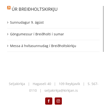
ÚR BREIÐHOLTSKIRKJU
Sunnudagur 9. ágúst
Göngumessur í Breiðholti í sumar
Messa á hvítasunnudag í Breiðholtskirkju
Seljakirkja | Hagaseli 40 | 109 Reykjavík | S.
567-
0110
|
seljakirkja@kirkjan.is
Facebook
Instagram