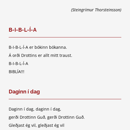
(Steingrímur Thorsteinsson)
B-I-B-L-Í-A
B-I-B-L-Í-A er bókinn bókanna.
Á orði Drottins er allt mitt traust.
B-I-B-L-Í-A
BIBLÍA!!!
Daginn í dag
Daginn í dag, daginn í dag,
gerði Drottinn Guð, gerði Drottinn Guð.
Gleðjast ég vil, gleðjast ég vil