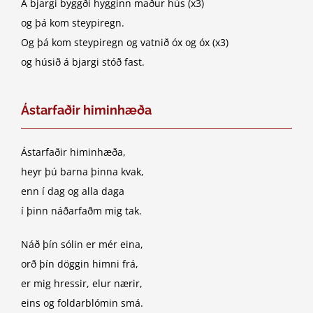
Á bjargi byggði hygginn maður hús (x3)
og þá kom steypiregn.
Og þá kom steypiregn og vatnið óx og óx (x3)
og húsið á bjargi stóð fast.
Ástarfaðir himinhæða
Ástarfaðir himinhæða,
heyr þú barna þinna kvak,
enn í dag og alla daga
í þinn náðarfaðm mig tak.
Náð þín sólin er mér eina,
orð þín döggin himni frá,
er mig hressir, elur nærir,
eins og foldarblómin smá.