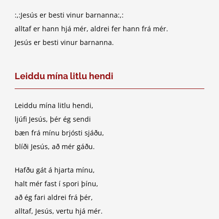
:,:Jesús er besti vinur barnanna:,:
alltaf er hann hjá mér, aldrei fer hann frá mér.
Jesús er besti vinur barnanna.
Leiddu mína litlu hendi
Leiddu mína litlu hendi,
ljúfi Jesús, þér ég sendi
bæn frá mínu brjósti sjáðu,
blíði Jesús, að mér gáðu.
Hafðu gát á hjarta mínu,
halt mér fast í spori þínu,
að ég fari aldrei frá þér,
alltaf, Jesús, vertu hjá mér.