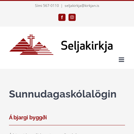
Skip
Sími 567-0110
|
seljakirkja@kirkjan.is
to
Facebook
Instagram
content
Sunnudagaskólalögin
Á bjargi byggði