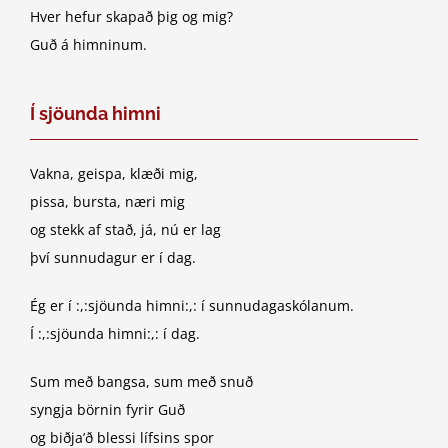
Hver hefur skapað þig og mig?
Guð á himninum.
Í sjöunda himni
Vakna, geispa, klæði mig,
pissa, bursta, næri mig
og stekk af stað, já, nú er lag
því sunnudagur er í dag.
Ég er í :,:sjöunda himni:,: í sunnudagaskólanum.
Í :,:sjöunda himni:,: í dag.
Sum með bangsa, sum með snuð
syngja börnin fyrir Guð
og biðja’ð blessi lífsins spor