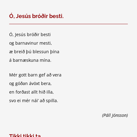
Ó, Jesús bróðir besti.
Ó, Jesús bróðir besti
og barnavinur mesti,
æ breið þú blessun þína
á barnæskuna mína.
Mér gott barn gef að vera
og góðan ávöxt bera,
en forðast allt hið illa,
svo ei mér nái’ að spilla.
(Páll Jónsson)
Tikki tikki ta