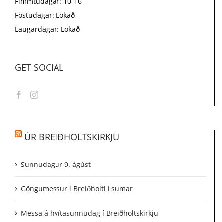
Fimmtudagar: 10-16
Föstudagar: Lokað
Laugardagar: Lokað
GET SOCIAL
ÚR BREIÐHOLTSKIRKJU
Sunnudagur 9. ágúst
Göngumessur í Breiðholti í sumar
Messa á hvítasunnudag í Breiðholtskirkju