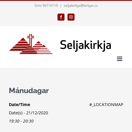
Skip
Sími 567-0110
|
seljakirkja@kirkjan.is
to
Facebook
Instagram
content
Mánudagar
Date/Time
#_LOCATIONMAP
Date(s) - 21/12/2020
19:30 - 20:30