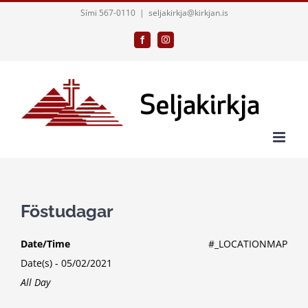
Skip
Sími 567-0110
|
seljakirkja@kirkjan.is
to
Facebook
Instagram
content
Föstudagar
Date/Time
#_LOCATIONMAP
Date(s) - 05/02/2021
All Day