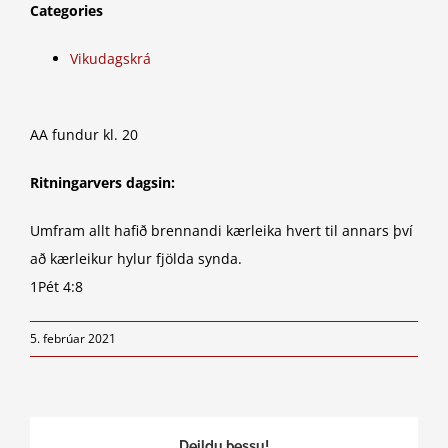
Categories
Vikudagskrá
AA fundur kl. 20
Ritningarvers dagsin:
Umfram allt hafið brennandi kærleika hvert til annars því
að kærleikur hylur fjölda synda.
1Pét 4:8
5. febrúar 2021
Deildu þessu!