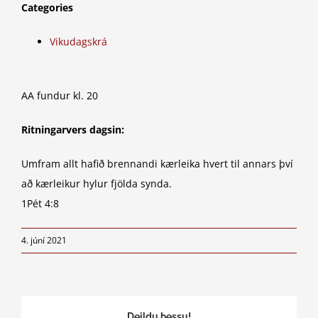
Categories
Vikudagskrá
AA fundur kl. 20
Ritningarvers dagsin:
Umfram allt hafið brennandi kærleika hvert til annars því
að kærleikur hylur fjölda synda.
1Pét 4:8
4. júní 2021
Deildu þessu!