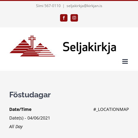
Skip
Sími 567-0110
|
seljakirkja@kirkjan.is
to
Facebook
Instagram
content
Föstudagar
Date/Time
#_LOCATIONMAP
Date(s) - 04/06/2021
All Day