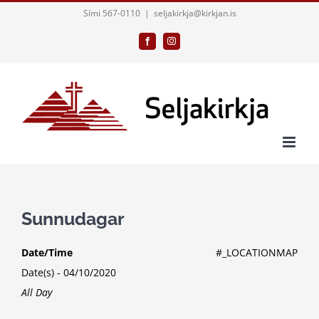
Skip
Sími 567-0110
|
seljakirkja@kirkjan.is
to
Facebook
Instagram
content
Sunnudagar
Date/Time
#_LOCATIONMAP
Date(s) - 04/10/2020
All Day