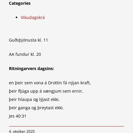
Categories
Vikudagskrá
Guðsþjónusta kl. 11
AA fundur kl. 20
Ritningarvers dagsins:
en þeir sem vona á Drottin fá nýjan kraft,
þeir fljúga upp á vængjum sem ernir,
þeir hlaupa og lýjast ekki,
þeir ganga og þreytast ekki.
Jes 40:31
4. október 2020