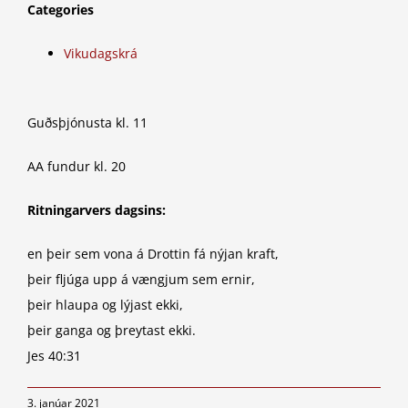
Categories
Vikudagskrá
Guðsþjónusta kl. 11
AA fundur kl. 20
Ritningarvers dagsins:
en þeir sem vona á Drottin fá nýjan kraft,
þeir fljúga upp á vængjum sem ernir,
þeir hlaupa og lýjast ekki,
þeir ganga og þreytast ekki.
Jes 40:31
3. janúar 2021