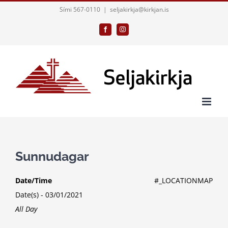
Skip
Sími 567-0110
|
seljakirkja@kirkjan.is
to
Facebook
Instagram
content
Sunnudagar
Date/Time
#_LOCATIONMAP
Date(s) - 03/01/2021
All Day