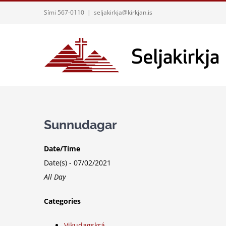
Skip
Sími 567-0110
|
seljakirkja@kirkjan.is
to
content
Sunnudagar
Date/Time
Date(s) - 07/02/2021
All Day
Categories
Vikudagskrá