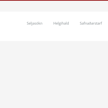
Seljasókn
Helgihald
Safnaðarstarf