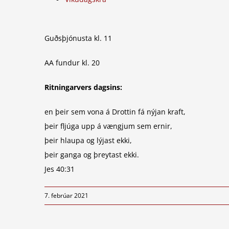
Guðsþjónusta kl. 11
AA fundur kl. 20
Ritningarvers dagsins:
en þeir sem vona á Drottin fá nýjan kraft,
þeir fljúga upp á vængjum sem ernir,
þeir hlaupa og lýjast ekki,
þeir ganga og þreytast ekki.
Jes 40:31
7. febrúar 2021