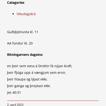
Categories
Vikudagskrá
Guðsþjónusta kl. 11
AA fundur kl. 20
Ritningarvers dagsins:
en þeir sem vona á Drottin fá nýjan kraft,
þeir fljúga upp á vængjum sem ernir,
þeir hlaupa og lýjast ekki,
þeir ganga og þreytast ekki.
Jes 40:31
2. apríl 2023