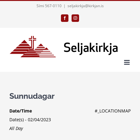
Skip
Sími 567-0110
|
seljakirkja@kirkjan.is
to
Facebook
Instagram
content
Sunnudagar
Date/Time
#_LOCATIONMAP
Date(s) - 02/04/2023
All Day