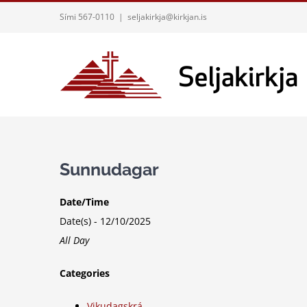
Skip
Sími 567-0110
|
seljakirkja@kirkjan.is
to
content
Sunnudagar
Date/Time
Date(s) - 12/10/2025
All Day
Categories
Vikudagskrá