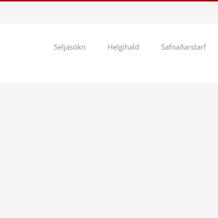
Seljasókn
Helgihald
Safnaðarstarf