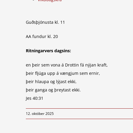
Guðsþjónusta kl. 11
AA fundur kl. 20
Ritningarvers dagsins:
en þeir sem vona á Drottin fá nýjan kraft,
þeir fljúga upp á vængjum sem ernir,
þeir hlaupa og lýjast ekki,
þeir ganga og þreytast ekki.
Jes 40:31
12. október 2025