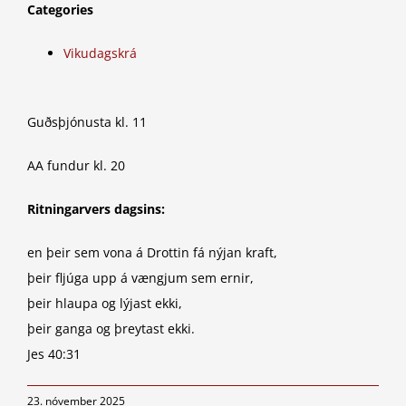
Categories
Vikudagskrá
Guðsþjónusta kl. 11
AA fundur kl. 20
Ritningarvers dagsins:
en þeir sem vona á Drottin fá nýjan kraft,
þeir fljúga upp á vængjum sem ernir,
þeir hlaupa og lýjast ekki,
þeir ganga og þreytast ekki.
Jes 40:31
23. nóvember 2025