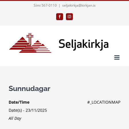
Skip
Sími 567-0110
|
seljakirkja@kirkjan.is
to
Facebook
Instagram
content
Sunnudagar
Date/Time
#_LOCATIONMAP
Date(s) - 23/11/2025
All Day