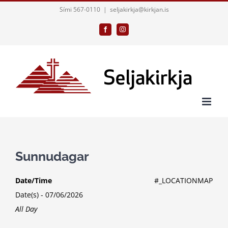
Skip
Sími 567-0110
|
seljakirkja@kirkjan.is
to
Facebook
Instagram
content
Sunnudagar
Date/Time
#_LOCATIONMAP
Date(s) - 07/06/2026
All Day