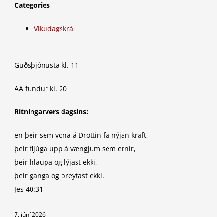
Categories
Vikudagskrá
Guðsþjónusta kl. 11
AA fundur kl. 20
Ritningarvers dagsins:
en þeir sem vona á Drottin fá nýjan kraft,
þeir fljúga upp á vængjum sem ernir,
þeir hlaupa og lýjast ekki,
þeir ganga og þreytast ekki.
Jes 40:31
7. júní 2026