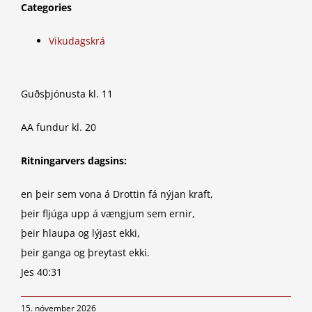
Categories
Vikudagskrá
Guðsþjónusta kl. 11
AA fundur kl. 20
Ritningarvers dagsins:
en þeir sem vona á Drottin fá nýjan kraft,
þeir fljúga upp á vængjum sem ernir,
þeir hlaupa og lýjast ekki,
þeir ganga og þreytast ekki.
Jes 40:31
15. nóvember 2026