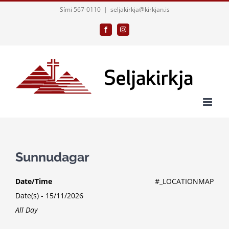
Skip
Sími 567-0110
|
seljakirkja@kirkjan.is
to
Facebook
Instagram
content
Sunnudagar
Date/Time
#_LOCATIONMAP
Date(s) - 15/11/2026
All Day