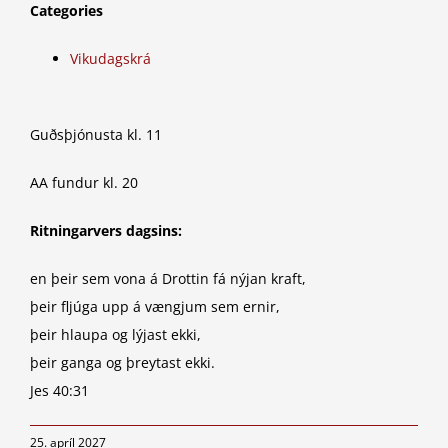
Categories
Vikudagskrá
Guðsþjónusta kl. 11
AA fundur kl. 20
Ritningarvers dagsins:
en þeir sem vona á Drottin fá nýjan kraft,
þeir fljúga upp á vængjum sem ernir,
þeir hlaupa og lýjast ekki,
þeir ganga og þreytast ekki.
Jes 40:31
25. apríl 2027