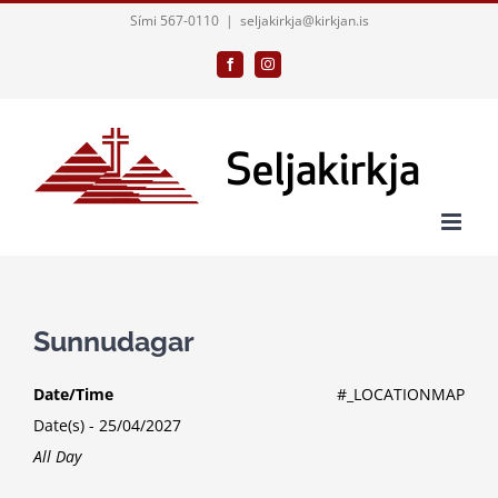
Skip
Sími 567-0110
|
seljakirkja@kirkjan.is
to
Facebook
Instagram
content
Sunnudagar
Date/Time
#_LOCATIONMAP
Date(s) - 25/04/2027
All Day