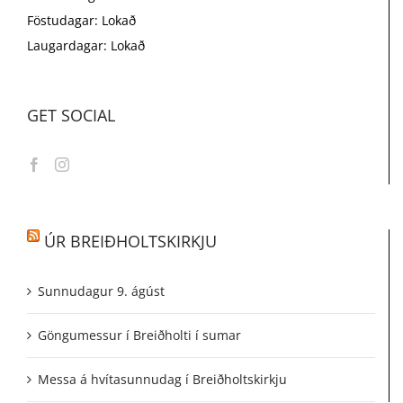
Föstudagar: Lokað
Laugardagar: Lokað
GET SOCIAL
ÚR BREIÐHOLTSKIRKJU
Sunnudagur 9. ágúst
Göngumessur í Breiðholti í sumar
Messa á hvítasunnudag í Breiðholtskirkju