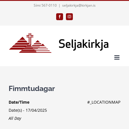
Skip
Sími 567-0110
|
seljakirkja@kirkjan.is
to
Facebook
Instagram
content
Fimmtudagar
Date/Time
#_LOCATIONMAP
Date(s) - 17/04/2025
All Day