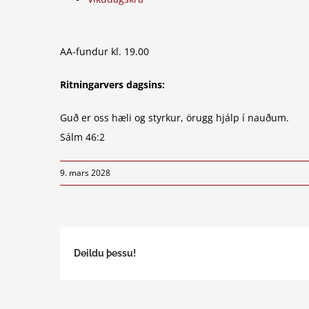
AA-fundur kl. 19.00
Ritningarvers dagsins:
Guð er oss hæli og styrkur, örugg hjálp í nauðum.
Sálm 46:2
9. mars 2028
Deildu þessu!