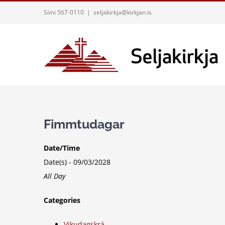
Skip
Sími 567-0110
|
seljakirkja@kirkjan.is
to
content
Fimmtudagar
Date/Time
Date(s) - 09/03/2028
All Day
Categories
Vikudagskrá