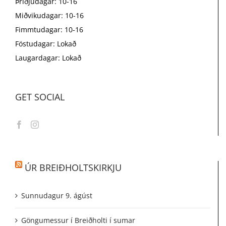
Þriðjudagar: 10-16
Miðvikudagar: 10-16
Fimmtudagar: 10-16
Föstudagar: Lokað
Laugardagar: Lokað
GET SOCIAL
ÚR BREIÐHOLTSKIRKJU
Sunnudagur 9. ágúst
Göngumessur í Breiðholti í sumar