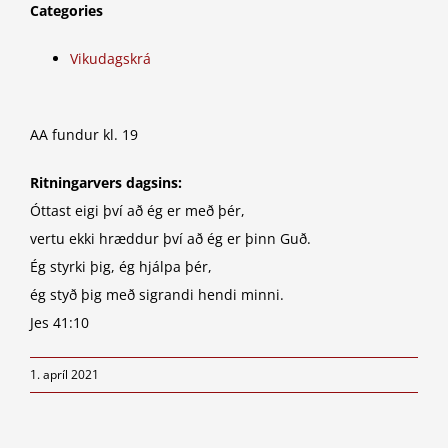
Categories
Vikudagskrá
AA fundur kl. 19
Ritningarvers dagsins:
Óttast eigi því að ég er með þér,
vertu ekki hræddur því að ég er þinn Guð.
Ég styrki þig, ég hjálpa þér,
ég styð þig með sigrandi hendi minni.
Jes 41:10
1. apríl 2021