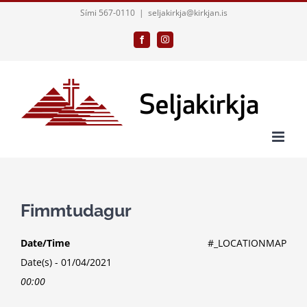
Skip
Sími 567-0110
|
seljakirkja@kirkjan.is
to
Facebook
Instagram
content
Fimmtudagur
Date/Time
#_LOCATIONMAP
Date(s) - 01/04/2021
00:00