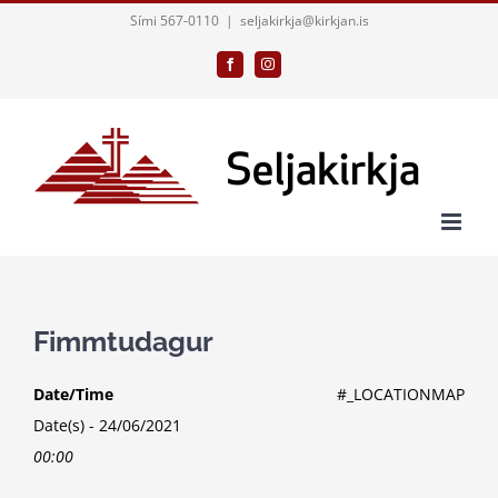
Skip
Sími 567-0110
|
seljakirkja@kirkjan.is
to
Facebook
Instagram
content
Fimmtudagur
Date/Time
#_LOCATIONMAP
Date(s) - 24/06/2021
00:00