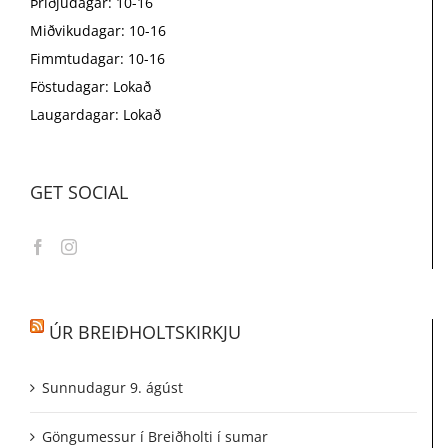
Þriðjudagar: 10-16
Miðvikudagar: 10-16
Fimmtudagar: 10-16
Föstudagar: Lokað
Laugardagar: Lokað
GET SOCIAL
ÚR BREIÐHOLTSKIRKJU
Sunnudagur 9. ágúst
Göngumessur í Breiðholti í sumar