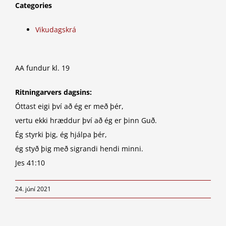
Categories
Vikudagskrá
AA fundur kl. 19
Ritningarvers dagsins:
Óttast eigi því að ég er með þér,
vertu ekki hræddur því að ég er þinn Guð.
Ég styrki þig, ég hjálpa þér,
ég styð þig með sigrandi hendi minni.
Jes 41:10
24. júní 2021