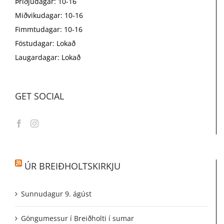
Þriðjudagar: 10-16
Miðvikudagar: 10-16
Fimmtudagar: 10-16
Föstudagar: Lokað
Laugardagar: Lokað
GET SOCIAL
ÚR BREIÐHOLTSKIRKJU
Sunnudagur 9. ágúst
Göngumessur í Breiðholti í sumar