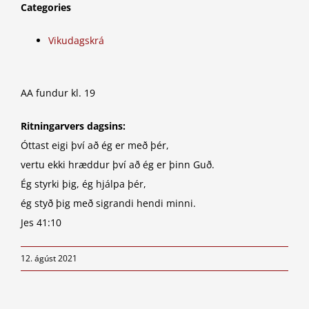
Categories
Vikudagskrá
AA fundur kl. 19
Ritningarvers dagsins:
Óttast eigi því að ég er með þér,
vertu ekki hræddur því að ég er þinn Guð.
Ég styrki þig, ég hjálpa þér,
ég styð þig með sigrandi hendi minni.
Jes 41:10
12. ágúst 2021