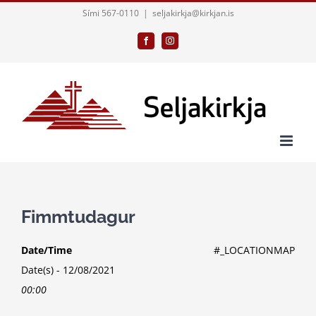
Skip
Sími 567-0110
|
seljakirkja@kirkjan.is
to
Facebook
Instagram
content
Fimmtudagur
Date/Time
#_LOCATIONMAP
Date(s) - 12/08/2021
00:00