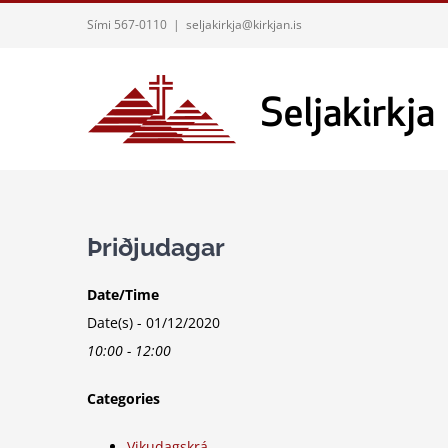
Skip
Sími 567-0110
|
seljakirkja@kirkjan.is
to
content
Þriðjudagar
Date/Time
Date(s) - 01/12/2020
10:00 - 12:00
Categories
Vikudagskrá