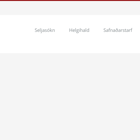
Seljasókn
Helgihald
Safnaðarstarf