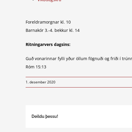
Foreldramorgnar kl. 10
Barnakór 3.-4. bekkur kl. 14
Ritningarvers dagsins:
Guð vonarinnar fylli yður öllum fögnuði og friði í trún
Róm 15:13
1. desember 2020
Deildu þessu!