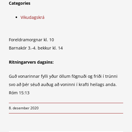
Categories
Vikudagskrá
Foreldramorgnar kl. 10
Barnakór 3.-4. bekkur kl. 14
Ritningarvers dagsins:
Guð vonarinnar fylli yður öllum fögnuði og friði í trúnni
svo að þér séuð auðug að voninni í krafti heilags anda.
Róm 15:13
8. desember 2020