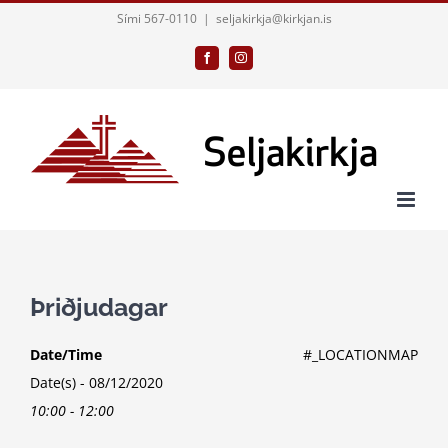
Skip
Sími 567-0110
|
seljakirkja@kirkjan.is
to
Facebook
Instagram
content
Þriðjudagar
Date/Time
#_LOCATIONMAP
Date(s) - 08/12/2020
10:00 - 12:00