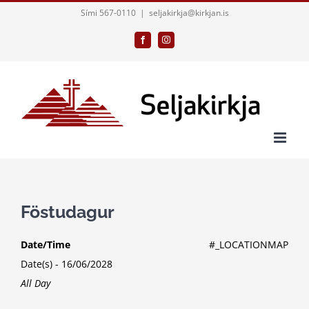
Skip
Sími 567-0110
|
seljakirkja@kirkjan.is
to
Facebook
Instagram
content
Föstudagur
Date/Time
#_LOCATIONMAP
Date(s) - 16/06/2028
All Day