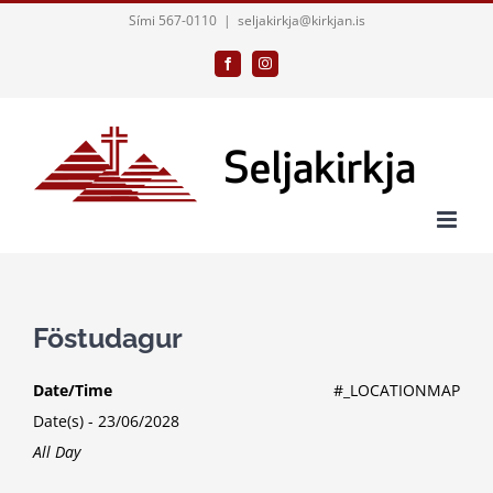
Skip
Sími 567-0110
|
seljakirkja@kirkjan.is
to
Facebook
Instagram
content
Föstudagur
Date/Time
#_LOCATIONMAP
Date(s) - 23/06/2028
All Day