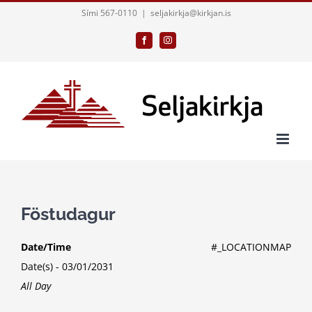
Skip
Sími 567-0110
|
seljakirkja@kirkjan.is
to
Facebook
Instagram
content
Föstudagur
Date/Time
#_LOCATIONMAP
Date(s) - 03/01/2031
All Day