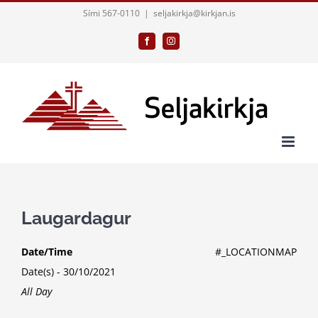
Skip
Sími 567-0110
|
seljakirkja@kirkjan.is
to
Facebook
Instagram
content
Laugardagur
Date/Time
#_LOCATIONMAP
Date(s) - 30/10/2021
All Day