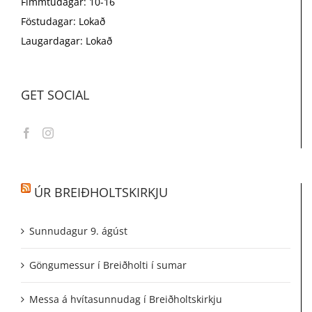
Fimmtudagar: 10-16
Föstudagar: Lokað
Laugardagar: Lokað
GET SOCIAL
ÚR BREIÐHOLTSKIRKJU
Sunnudagur 9. ágúst
Göngumessur í Breiðholti í sumar
Messa á hvítasunnudag í Breiðholtskirkju