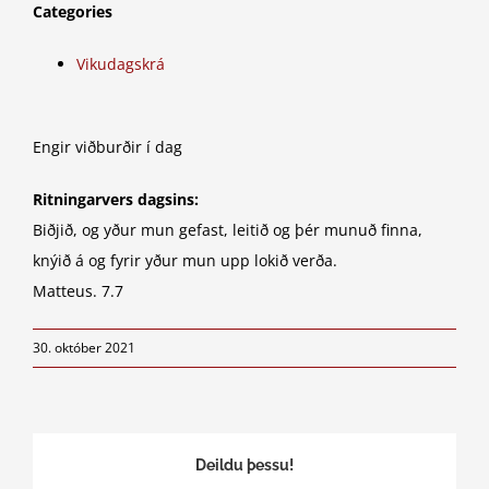
Categories
Vikudagskrá
Engir viðburðir í dag
Ritningarvers dagsins:
Biðjið, og yður mun gefast, leitið og þér munuð finna,
knýið á og fyrir yður mun upp lokið verða.
Matteus. 7.7
30. október 2021
Deildu þessu!