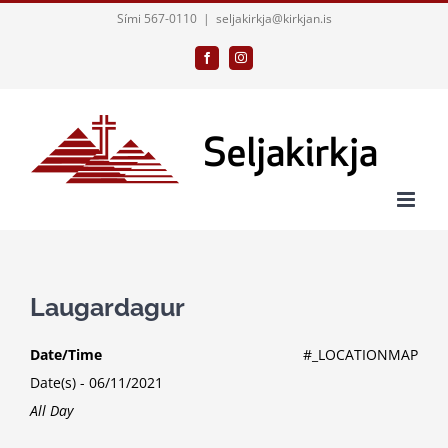
Skip
Sími 567-0110
|
seljakirkja@kirkjan.is
to
Facebook
Instagram
content
Laugardagur
Date/Time
#_LOCATIONMAP
Date(s) - 06/11/2021
All Day