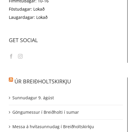
Fimmtudagar: 10-16
Föstudagar: Lokað
Laugardagar: Lokað
GET SOCIAL
ÚR BREIÐHOLTSKIRKJU
Sunnudagur 9. ágúst
Göngumessur í Breiðholti í sumar
Messa á hvítasunnudag í Breiðholtskirkju