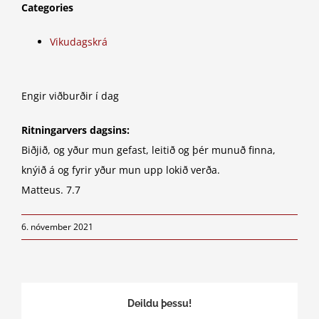
Categories
Vikudagskrá
Engir viðburðir í dag
Ritningarvers dagsins:
Biðjið, og yður mun gefast, leitið og þér munuð finna,
knýið á og fyrir yður mun upp lokið verða.
Matteus. 7.7
6. nóvember 2021
Deildu þessu!