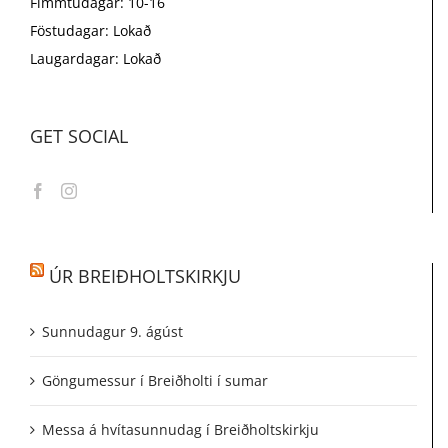
Fimmtudagar: 10-16
Föstudagar: Lokað
Laugardagar: Lokað
GET SOCIAL
ÚR BREIÐHOLTSKIRKJU
Sunnudagur 9. ágúst
Göngumessur í Breiðholti í sumar
Messa á hvítasunnudag í Breiðholtskirkju