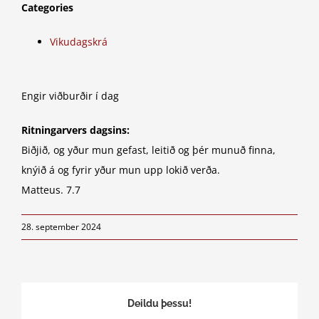
Categories
Vikudagskrá
Engir viðburðir í dag
Ritningarvers dagsins:
Biðjið, og yður mun gefast, leitið og þér munuð finna,
knýið á og fyrir yður mun upp lokið verða.
Matteus. 7.7
28. september 2024
Deildu þessu!