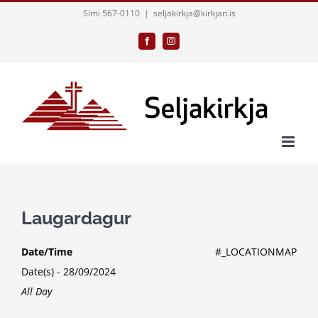
Skip
Sími 567-0110
|
seljakirkja@kirkjan.is
to
Facebook
Instagram
content
Laugardagur
Date/Time
#_LOCATIONMAP
Date(s) - 28/09/2024
All Day