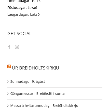
Fimmtudagar: 10-16
Föstudagar: Lokað
Laugardagar: Lokað
GET SOCIAL
ÚR BREIÐHOLTSKIRKJU
Sunnudagur 9. ágúst
Göngumessur í Breiðholti í sumar
Messa á hvítasunnudag í Breiðholtskirkju