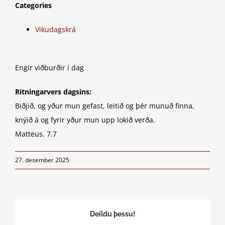
Categories
Vikudagskrá
Engir viðburðir í dag
Ritningarvers dagsins:
Biðjið, og yður mun gefast, leitið og þér munuð finna,
knýið á og fyrir yður mun upp lokið verða.
Matteus. 7.7
27. desember 2025
Deildu þessu!