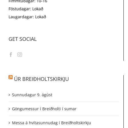
Fimmtudagar: 10-16
Föstudagar: Lokað
Laugardagar: Lokað
GET SOCIAL
ÚR BREIÐHOLTSKIRKJU
Sunnudagur 9. ágúst
Göngumessur í Breiðholti í sumar
Messa á hvítasunnudag í Breiðholtskirkju