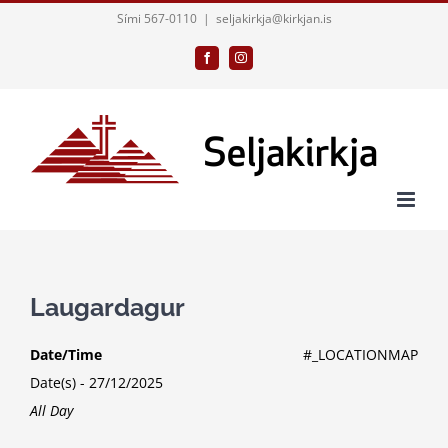
Skip
Sími 567-0110
|
seljakirkja@kirkjan.is
to
Facebook
Instagram
content
Laugardagur
Date/Time
#_LOCATIONMAP
Date(s) - 27/12/2025
All Day